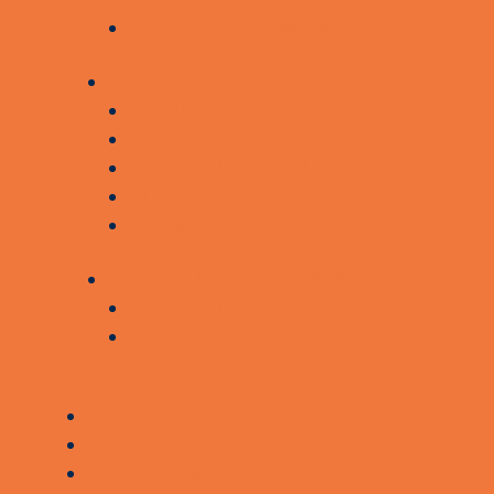
LEDIGE STILLINGER
KONTAKT OS
HOVEDSÆDER
LANDSSEKRETARIATET
LANDSBESTYRELSEN
PRESSEKONTAKT
KLAGEADGANG
AKTUELT OG FORSKNING
AKTUELT
FORSKNING
KONTAKT
STØT
BROBYGGERLOGIN