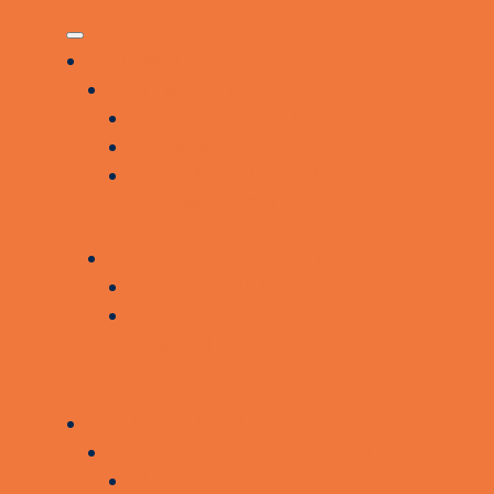
VÆR MED
VÆR MED I FÆLLESSKABET
BLIV BROBYGGER
ALUMNENETVÆRKET
GIV EN DONATION ELLER
BLIV MEDLEM
SAMARBEJDSPARTNERE
BLIV SAMARBEJDSPARTNER
NUVÆRENDE
SAMARBEJDSPARTNERE
VORES ARBEJDE
FÅ FØLGESKAB OG STØTTE
SUNDHEDSBROBYGNING