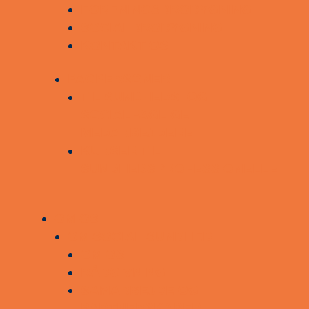
FORENINGSBROBYGNING
SOCIALBROBYGNING
KONTAKT OS
FAGPERSONER
TIL SUNDHEDS- OG
SOCIALFAGLIGE
MEDARBEJDERE
KURSER TIL
SUNDHEDSPROFESSIONELLE
OM OS
OM SOCIAL SUNDHED
OM OS
RÅDGIVNING
SAMARBEJDE OG
PARTNERSKABER