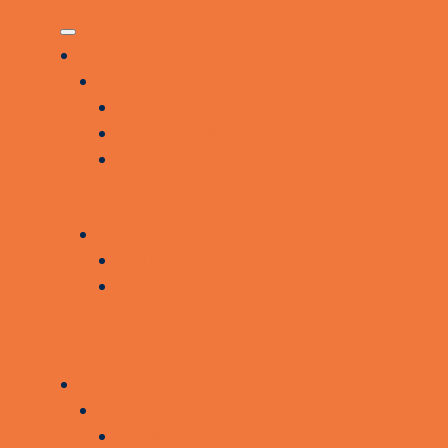
VÆR MED
VÆR MED I FÆLLESSKABET
BLIV BROBYGGER
ALUMNENETVÆRKET
GIV EN DONATION ELLER
BLIV MEDLEM
SAMARBEJDSPARTNERE
BLIV SAMARBEJDSPARTNER
NUVÆRENDE
SAMARBEJDSPARTNERE
VORES ARBEJDE
FÅ FØLGESKAB OG STØTTE
SUNDHEDSBROBYGNING