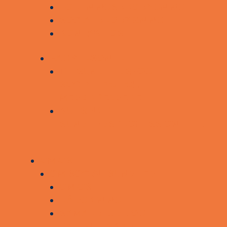
FORENINGSBROBYGNING
SOCIALBROBYGNING
KONTAKT OS
FAGPERSONER
TIL SUNDHEDS- OG
SOCIALFAGLIGE
MEDARBEJDERE
KURSER TIL
SUNDHEDSPROFESSIONELLE
OM OS
OM SOCIAL SUNDHED
OM OS
RÅDGIVNING
SAMARBEJDE OG
PARTNERSKABER