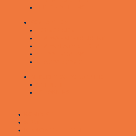
LEDIGE STILLINGER
KONTAKT OS
HOVEDSÆDER
LANDSSEKRETARIATET
LANDSBESTYRELSEN
PRESSEKONTAKT
KLAGEADGANG
AKTUELT OG FORSKNING
AKTUELT
FORSKNING
KONTAKT
STØT
BROBYGGERLOGIN