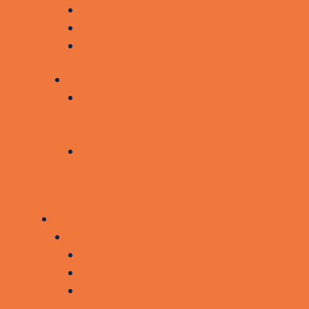
FORENINGSBROBYGNING
SOCIALBROBYGNING
KONTAKT OS
FAGPERSONER
TIL SUNDHEDS- OG
SOCIALFAGLIGE
MEDARBEJDERE
KURSER TIL
SUNDHEDSPROFESSIONELLE
OM OS
OM SOCIAL SUNDHED
OM OS
RÅDGIVNING
SAMARBEJDE OG
PARTNERSKABER