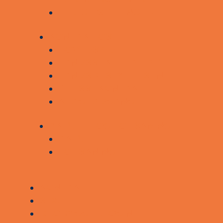
LEDIGE STILLINGER
KONTAKT OS
HOVEDSÆDER
LANDSSEKRETARIATET
LANDSBESTYRELSEN
PRESSEKONTAKT
KLAGEADGANG
AKTUELT OG FORSKNING
AKTUELT
FORSKNING
KONTAKT
STØT
BROBYGGERLOGIN