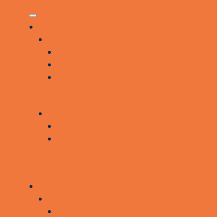
VÆR MED
VÆR MED I FÆLLESSKABET
BLIV BROBYGGER
ALUMNENETVÆRKET
GIV EN DONATION ELLER
BLIV MEDLEM
SAMARBEJDSPARTNERE
BLIV SAMARBEJDSPARTNER
NUVÆRENDE
SAMARBEJDSPARTNERE
VORES ARBEJDE
FÅ FØLGESKAB OG STØTTE
SUNDHEDSBROBYGNING