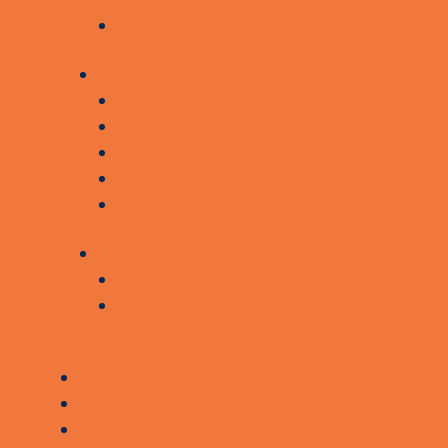
LEDIGE STILLINGER
KONTAKT OS
HOVEDSÆDER
LANDSSEKRETARIATET
LANDSBESTYRELSEN
PRESSEKONTAKT
KLAGEADGANG
AKTUELT OG FORSKNING
AKTUELT
FORSKNING
KONTAKT
STØT
BROBYGGERLOGIN