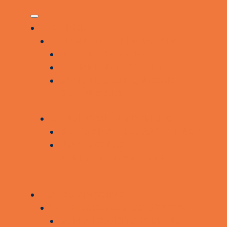
VÆR MED
VÆR MED I FÆLLESSKABET
BLIV BROBYGGER
ALUMNENETVÆRKET
GIV EN DONATION ELLER
BLIV MEDLEM
SAMARBEJDSPARTNERE
BLIV SAMARBEJDSPARTNER
NUVÆRENDE
SAMARBEJDSPARTNERE
VORES ARBEJDE
FÅ FØLGESKAB OG STØTTE
SUNDHEDSBROBYGNING