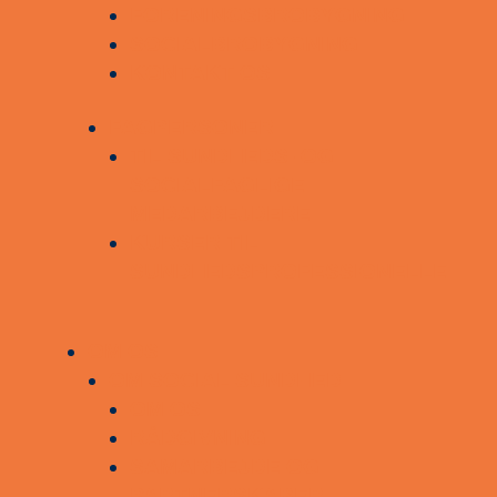
FORENINGSBROBYGNING
SOCIALBROBYGNING
KONTAKT OS
FAGPERSONER
TIL SUNDHEDS- OG
SOCIALFAGLIGE
MEDARBEJDERE
KURSER TIL
SUNDHEDSPROFESSIONELLE
OM OS
OM SOCIAL SUNDHED
OM OS
RÅDGIVNING
SAMARBEJDE OG
PARTNERSKABER