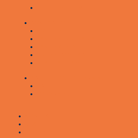
LEDIGE STILLINGER
KONTAKT OS
HOVEDSÆDER
LANDSSEKRETARIATET
LANDSBESTYRELSEN
PRESSEKONTAKT
KLAGEADGANG
AKTUELT OG FORSKNING
AKTUELT
FORSKNING
KONTAKT
STØT
BROBYGGERLOGIN