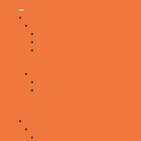
VÆR MED
VÆR MED I FÆLLESSKABET
BLIV BROBYGGER
ALUMNENETVÆRKET
GIV EN DONATION ELLER
BLIV MEDLEM
SAMARBEJDSPARTNERE
BLIV SAMARBEJDSPARTNER
NUVÆRENDE
SAMARBEJDSPARTNERE
VORES ARBEJDE
FÅ FØLGESKAB OG STØTTE
SUNDHEDSBROBYGNING