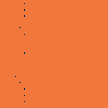
FORENINGSBROBYGNING
SOCIALBROBYGNING
KONTAKT OS
FAGPERSONER
TIL SUNDHEDS- OG
SOCIALFAGLIGE
MEDARBEJDERE
KURSER TIL
SUNDHEDSPROFESSIONELLE
OM OS
OM SOCIAL SUNDHED
OM OS
RÅDGIVNING
SAMARBEJDE OG
PARTNERSKABER