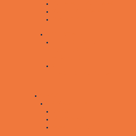
FORENINGSBROBYGNING
SOCIALBROBYGNING
KONTAKT OS
FAGPERSONER
TIL SUNDHEDS- OG
SOCIALFAGLIGE
MEDARBEJDERE
KURSER TIL
SUNDHEDSPROFESSIONELLE
OM OS
OM SOCIAL SUNDHED
OM OS
RÅDGIVNING
SAMARBEJDE OG
PARTNERSKABER