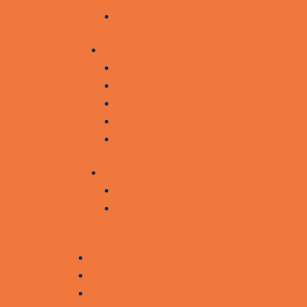
LEDIGE STILLINGER
KONTAKT OS
HOVEDSÆDER
LANDSSEKRETARIATET
LANDSBESTYRELSEN
PRESSEKONTAKT
KLAGEADGANG
AKTUELT OG FORSKNING
AKTUELT
FORSKNING
KONTAKT
STØT
BROBYGGERLOGIN