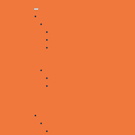
VÆR MED
VÆR MED I FÆLLESSKABET
BLIV BROBYGGER
ALUMNENETVÆRKET
GIV EN DONATION ELLER
BLIV MEDLEM
SAMARBEJDSPARTNERE
BLIV SAMARBEJDSPARTNER
NUVÆRENDE
SAMARBEJDSPARTNERE
VORES ARBEJDE
FÅ FØLGESKAB OG STØTTE
SUNDHEDSBROBYGNING