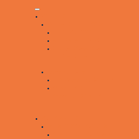
VÆR MED
VÆR MED I FÆLLESSKABET
BLIV BROBYGGER
ALUMNENETVÆRKET
GIV EN DONATION ELLER
BLIV MEDLEM
SAMARBEJDSPARTNERE
BLIV SAMARBEJDSPARTNER
NUVÆRENDE
SAMARBEJDSPARTNERE
VORES ARBEJDE
FÅ FØLGESKAB OG STØTTE
SUNDHEDSBROBYGNING