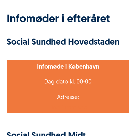
Infomøder i efteråret
Social Sundhed Hovedstaden
Infomøde i København
Dag dato kl. 00-00
Adresse:
Find infomøde