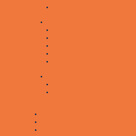
LEDIGE STILLINGER
KONTAKT OS
HOVEDSÆDER
LANDSSEKRETARIATET
LANDSBESTYRELSEN
PRESSEKONTAKT
KLAGEADGANG
AKTUELT OG FORSKNING
AKTUELT
FORSKNING
KONTAKT
STØT
BROBYGGERLOGIN