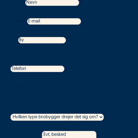
Navn
E-mail
By
Telefon
Hvilken type
brobygger drejer det
sig om?