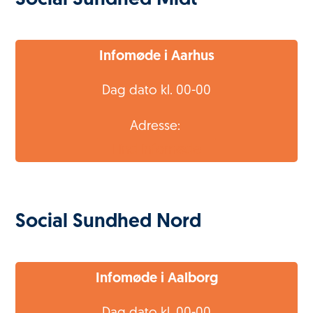
Social Sundhed Midt
Infomøde i Aarhus
Dag dato kl. 00-00
Adresse:
Find infomøde
Social Sundhed Nord
Infomøde i Aalborg