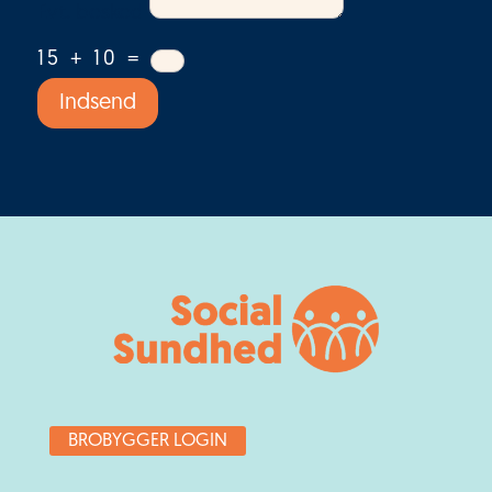
Evt. besked
15 + 10
=
Indsend
BROBYGGER LOGIN