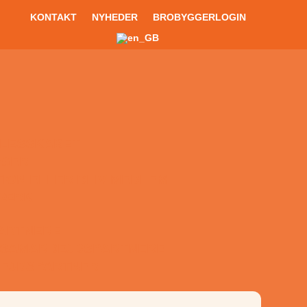
KONTAKT
NYHEDER
BROBYGGERLOGIN
LLESSKABET
GGER
TION ELLER BLIV MEDLEM
VÆRK
ARTNERE
 SAMARBEJDSPARTNERE
BEJDSPARTNER