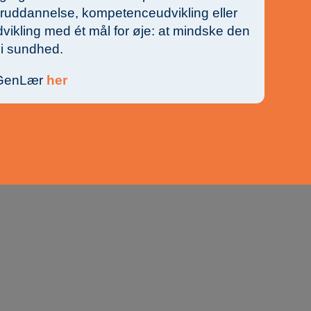
eruddannelse, kompetenceudvikling eller
vikling med ét mål for øje: at mindske den
 i sundhed.
GenLær
her