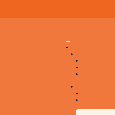
VÆR MED
VÆR MED I FÆ
BLIV BROBY
GIV EN DONA
ALUMNENET
SAMARBEJDSP
NUVÆRENDE
BLIV SAMAR