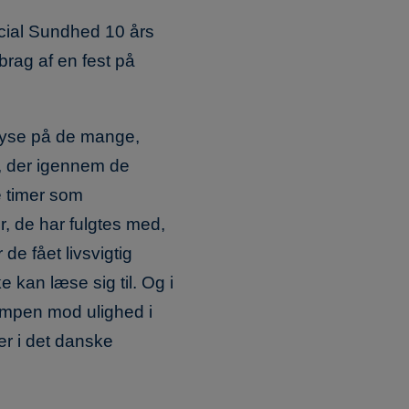
ocial Sundhed 10 års
brag af en fest på
 lyse på de mange,
 der igennem de
ge timer som
, de har fulgtes med,
de fået livsvigtig
kan læse sig til. Og i
ampen mod ulighed i
r i det danske