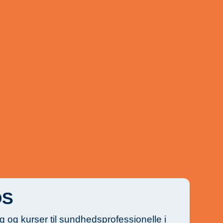
 OG PARTNERSKABER
LINGER
R
TARIATET
RELSEN
NG
ORSKNING
OS
æg og kurser til sundhedsprofessionelle i