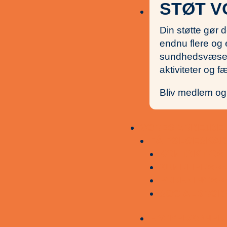
STØT V
Din støtte gør d
endnu flere og 
sundhedsvæsen,
aktiviteter og 
Bliv medlem og
VORES ARBEJDE
FÅ FØLGESKAB
KONTAKT OS
SUNDHEDSB
FORENINGSB
SOCIALBROB
FAGPERSONER