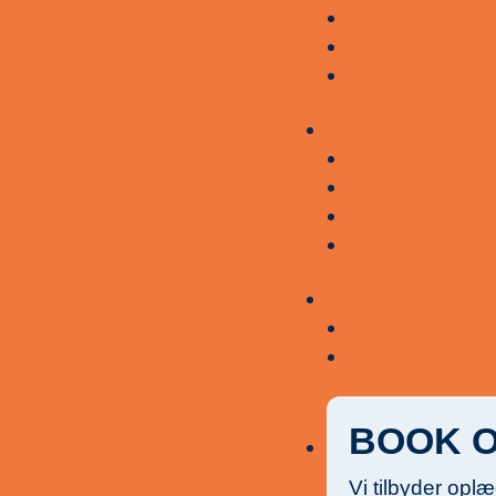
RÅDGIVNING
il du være med til at skabe
SAMARBEJDE
LEDIGE STIL
ocial lighed i sundhed?
KONTAKT OS
n støtte er med til at endnu flere mennesker kan få
HOVEDSÆDE
lgeskab til livsvigtige aftaler i sundhedsvæsenet.
For
LANDSSEKRE
LANDSBESTY
le har ret til én at følges med.
KLAGEADGA
Støt nu
AKTUELT OG F
AKTUELT
FORSKNING
BOOK 
Vi tilbyder opl