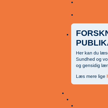
TIL SUNDHED
MEDARBEJD
KURSER TIL
FORSK
PUBLIK
Her kan du læs
Sundhed og vo
og gensidig lær
Læs mere lige
OM OS
OM SOCIAL SU
OM OS