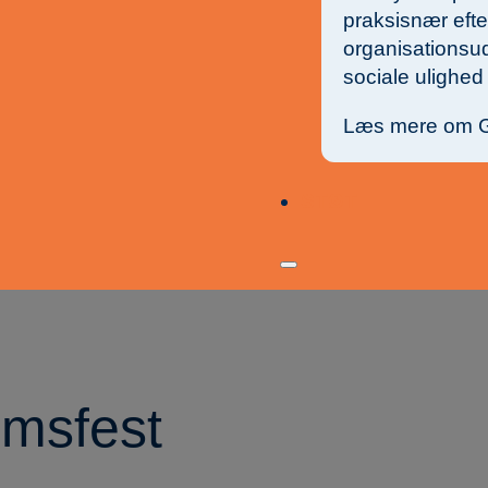
praksisnær eft
organisationsud
sociale ulighed
Læs mere om 
STØT
umsfest