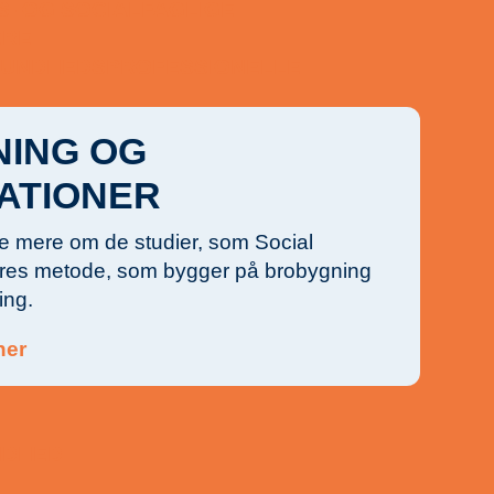
S- OG SOCIALFAGLIGE
ERE
 SUNDHEDSPROFESSIONELLE
NING OG
ATIONER
e mere om de studier, som Social
res metode, som bygger på brobygning
ing.
her
NDHED