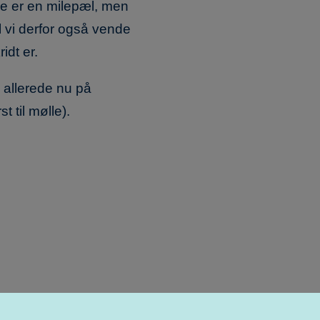
e er en milepæl, men
il vi derfor også vende
idt er.
 allerede nu på
st til mølle).