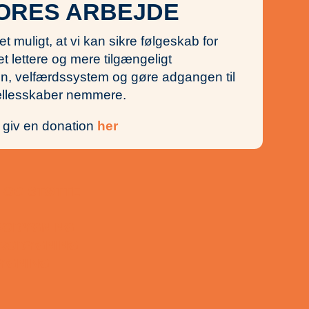
ORES ARBEJDE
et muligt, at vi kan sikre følgeskab for
et lettere og mere tilgængeligt
 velfærdssystem og gøre adgangen til
fællesskaber nemmere.
 giv en donation
her
 OG STØTTE
ROBYGNING
ROBYGNING
YGNING