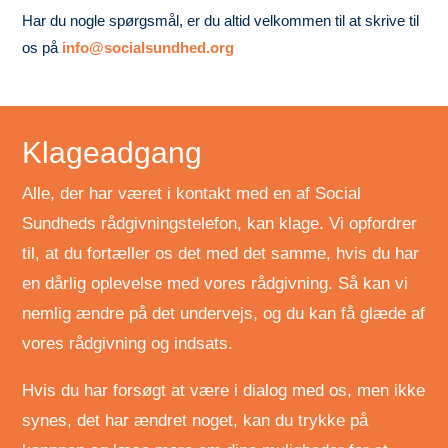
Har du nogle spørgsmål, er du altid velkommen til at skrive til
os på
info@socialsundhed.org
Klageadgang
Alle, der har været i kontakt med en af Social
Sundheds rådgivningstelefon, kan klage. Vi opfordrer
til, at du fortæller os det med det samme, hvis du har
en dårlig oplevelse med vores rådgivning. Så kan vi
nemlig ændre på det undervejs, og du kan få glæde af
vores rådgivning og indsats.
Hvis du har forsøgt at være i dialog med os, men ikke
synes, det har ændret noget, kan du trykke på