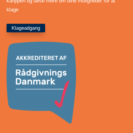
kanppen og læse mere om dine muligheder for at
klage
Klageadgang