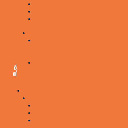
FORENINGSBROBYGNING
SOCIALBROBYGNING
KONTAKT OS
FAGPERSONER
TIL SUNDHEDS- OG
SOCIALFAGLIGE
MEDARBEJDERE
KURSER TIL
SUNDHEDSPROFESSIONELLE
OM OS
OM SOCIAL SUNDHED
OM OS
RÅDGIVNING
SAMARBEJDE OG
PARTNERSKABER