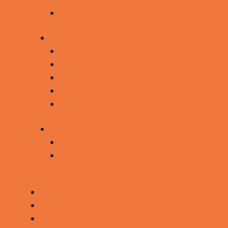
LEDIGE STILLINGER
KONTAKT OS
HOVEDSÆDER
LANDSSEKRETARIATET
LANDSBESTYRELSEN
PRESSEKONTAKT
KLAGEADGANG
AKTUELT OG FORSKNING
AKTUELT
FORSKNING
KONTAKT
STØT
BROBYGGERLOGIN