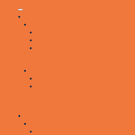
VÆR MED
VÆR MED I FÆLLESSKABET
BLIV BROBYGGER
ALUMNENETVÆRKET
GIV EN DONATION ELLER
BLIV MEDLEM
SAMARBEJDSPARTNERE
BLIV SAMARBEJDSPARTNER
NUVÆRENDE
SAMARBEJDSPARTNERE
VORES ARBEJDE
FÅ FØLGESKAB OG STØTTE
SUNDHEDSBROBYGNING