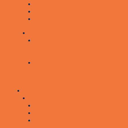
FORENINGSBROBYGNING
SOCIALBROBYGNING
KONTAKT OS
FAGPERSONER
TIL SUNDHEDS- OG
SOCIALFAGLIGE
MEDARBEJDERE
KURSER TIL
SUNDHEDSPROFESSIONELLE
OM OS
OM SOCIAL SUNDHED
OM OS
RÅDGIVNING
SAMARBEJDE OG
PARTNERSKABER