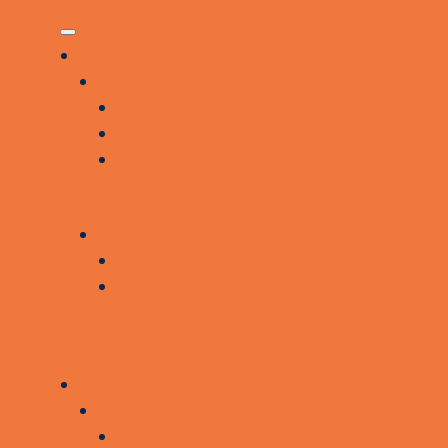
VÆR MED
VÆR MED I FÆLLESSKABET
BLIV BROBYGGER
ALUMNENETVÆRKET
GIV EN DONATION ELLER
BLIV MEDLEM
SAMARBEJDSPARTNERE
BLIV SAMARBEJDSPARTNER
NUVÆRENDE
SAMARBEJDSPARTNERE
VORES ARBEJDE
FÅ FØLGESKAB OG STØTTE
SUNDHEDSBROBYGNING