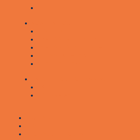
LEDIGE STILLINGER
KONTAKT OS
HOVEDSÆDER
LANDSSEKRETARIATET
LANDSBESTYRELSEN
PRESSEKONTAKT
KLAGEADGANG
AKTUELT OG FORSKNING
AKTUELT
FORSKNING
KONTAKT
STØT
BROBYGGERLOGIN