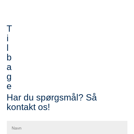
T
i
l
b
a
g
e
Har du spørgsmål? Så
kontakt os!